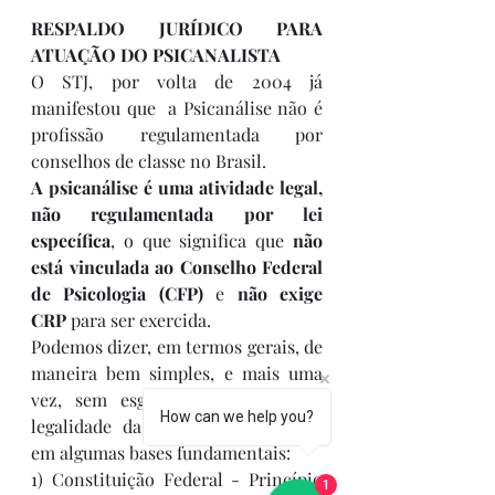
RESPALDO JURÍDICO PARA 
ATUAÇÃO DO PSICANALISTA
O STJ, por volta de 2004 já 
manifestou que  a Psicanálise não é 
profissão regulamentada por 
conselhos de classe no Brasil.
A psicanálise é uma atividade legal,  
não regulamentada por lei 
específica
, o que significa que 
não 
está vinculada ao Conselho Federal 
de Psicologia (CFP)
 e 
não exige 
CRP
 para ser exercida.
Podemos dizer, em termos gerais, de 
maneira bem simples, e mais uma 
vez, sem esgotar o tema, que a 
How can we help you?
legalidade da psicanálise se apoia 
em algumas bases fundamentais:
1) Constituição Federal - Princípio 
1