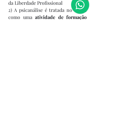
da Liberdade Profissional 
2) A psicanálise é tratada no Brasil 
como uma 
atividade de formação 
livre
, assim como outras profissões 
tradicionais não regulamentadas 
(ex.: constelação, coaching, 
naturopatia).
3)  Jurisprudência e entendimentos 
formais
4) Na versão do CBO (Código 
Brasileiro de Ocupações) de 2002 — 
via portaria do MTE — há um código 
para “psicanalista”: 
2515-50
. A 
psicanálise é reconhecida como uma 
ocupação/trabalho, podendo o 
psicanalista ser identificado 
formalmente nesse código.
Espero com isso, ter esclarecido 