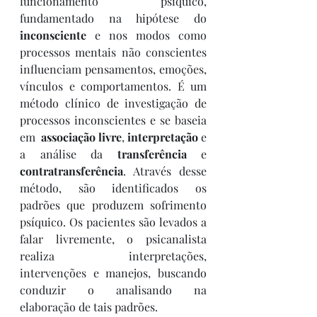
funcionamento psíquico, 
fundamentado na hipótese do 
inconsciente
 e nos modos como 
processos mentais não conscientes 
influenciam pensamentos, emoções, 
vínculos e comportamentos. É um 
método clínico de investigação de 
processos inconscientes e se baseia 
em  
associação livre
, 
interpretação
 e 
a análise da 
transferência
 e 
contratransferência
. Através desse 
método, são identificados os 
padrões que produzem sofrimento 
psíquico. Os pacientes são levados a 
falar livremente, o psicanalista 
realiza interpretações,  
intervenções e manejos, buscando 
conduzir o analisando na 
elaboração de tais padrões.